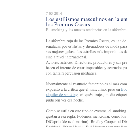
7-03-2014
Los estilismos masculinos en la en
los Premios Oscars
El smoking y las nuevas tendencias en la alfombra
La alfombra roja de los Premios Oscars, es una de 
señaladas por estilistas y diseñadores de moda para
sus mejores galas a las estrellas más importantes 
cine a nivel internacional.
Actores, actrices, Directores, productores y sus pr
hacen el intento de estar impecables y acertados p
con tanta repercusión mediática.
Normalmente el vestuario femenino es el más com
expuesto a la crítica que el masculino, pero en
Bod
alquiler de smoking
, chaqués, trajes, media etiqu
pudieron ver esa noche.
Como se estila en este tipo de eventos, el smoking 
ajustan a esa regla. Podemos mencionar, como los 
DiCaprio (de azul marino), Bradley Cooper, al Di
Beckford, Ethan Hawk , Bill Murray (con una llam