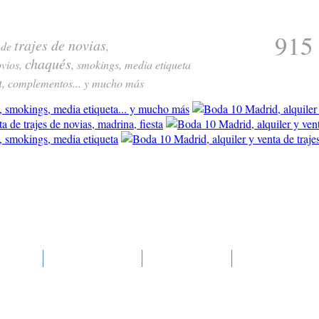
915
trajes de novias
 de
,
chaqués
vios,
, smokings, media etiqueta
a
, complementos... y mucho más
cios
Actualidad
Contacto
Actualidad