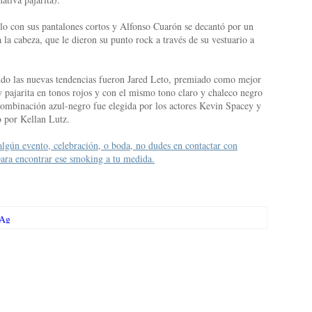
olo con sus pantalones cortos y Alfonso Cuarón se decantó por un
a cabeza, que le dieron su punto rock a través de su vestuario a
ndo las nuevas tendencias fueron Jared Leto, premiado como mejor
 pajarita en tonos rojos y con el mismo tono claro y chaleco negro
binación azul-negro fue elegida por los actores Kevin Spacey y
o por Kellan Lutz.
 algún evento, celebración, o boda, no dudes en contactar con
ara encontrar ese smoking a tu medida.