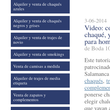
Actualid
Alquiler y venta de chaqués
azules
3-06-2014
Alquiler y venta de chaqués
negros y grises
Video: co
chaqué, 
Alquiler y venta de trajes de
para hom
novio
de Boda 1
Alquiler y venta de smokings
Este tutori
patrocinad
Venta de camisas a medida
Salamanca
Alquiler de trajes de media
chaqués
,
t
etiqueta
complemen
ponerse ch
Venta de zapatos y
complementos
elegir cha
que vayan 