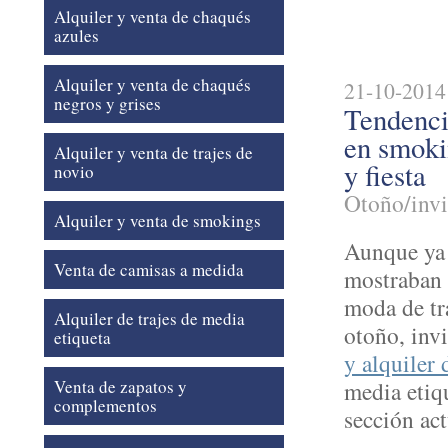
Actual
Alquiler y venta de chaqués
azules
Alquiler y venta de chaqués
21-10-2014
negros y grises
Tendenci
en smoki
Alquiler y venta de trajes de
y fiesta
novio
Otoño/inv
Alquiler y venta de smokings
Aunque ya 
Venta de camisas a medida
mostraban 
moda de tra
Alquiler de trajes de media
otoño, inv
etiqueta
y alquiler
Venta de zapatos y
media etiq
complementos
sección ac