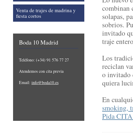
combinan c
Venta de trajes de madrina y
solapas, p
fiesta cortos
sobrios. Pu
invitado qu
traje ente
Boda 10 Madrid
Los tradic
Teléfono: (+34) 91 576 77 27
reciclan va
Atendemos con cita previa
o invitado
quiera luci
Email:
info@boda10.es
En cualqui
smoking, tr
Pida CITA