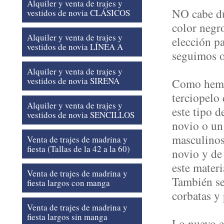
Alquiler y venta de trajes y
NO cabe du
vestidos de novia CLÁSICOS
color negro
Alquiler y venta de trajes y
elección p
vestidos de novia LÍNEA A
seguimos o
Alquiler y venta de trajes y
vestidos de novia SIRENA
Como hemos
terciopelo
Alquiler y venta de trajes y
este tipo d
vestidos de novia SENCILLOS
novio o un 
masculinos
Venta de trajes de madrina y
fiesta (Tallas de la 42 a la 60)
novio y de
este mater
Venta de trajes de madrina y
También se
fiesta largos con manga
corbatas y 
Venta de trajes de madrina y
fiesta largos sin manga
Lo nuevo es